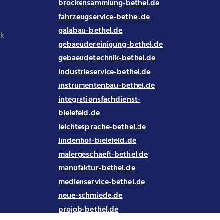
brockensammlung-bethel.de
fahrzeugservice-bethel.de
galabau-bethel.de
rk
gebaeudereinigung-bethel.de
gebaeudetechnik-bethel.de
industrieservice-bethel.de
instrumentenbau-bethel.de
integrationsfachdienst-
bielefeld.de
leichtesprache-bethel.de
lindenhof-bielefeld.de
malergeschaeft-bethel.de
manufaktur-bethel.de
medienservice-bethel.de
neue-schmiede.de
projob-bethel.de