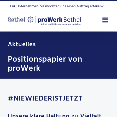
Zum
Für Unternehmen: Sie möchten uns einen Auftrag erteilen?
Inhalt
springen
Aktuelles
Positionspapier von
proWerk
#NIEWIEDERISTJETZT
Unsere klare Haltung zu Vielfalt