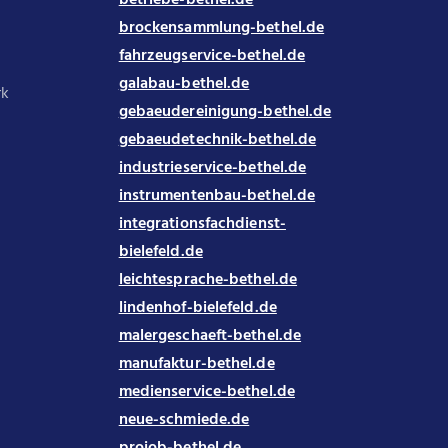
brockensammlung-bethel.de
fahrzeugservice-bethel.de
galabau-bethel.de
rk
gebaeudereinigung-bethel.de
gebaeudetechnik-bethel.de
industrieservice-bethel.de
instrumentenbau-bethel.de
integrationsfachdienst-
bielefeld.de
leichtesprache-bethel.de
lindenhof-bielefeld.de
malergeschaeft-bethel.de
manufaktur-bethel.de
medienservice-bethel.de
neue-schmiede.de
projob-bethel.de