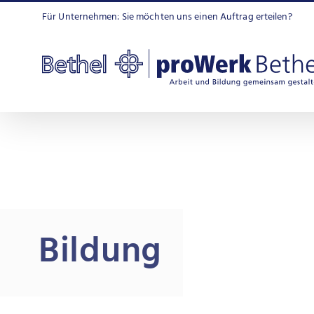
Zum
Für Unternehmen: Sie möchten uns einen Auftrag erteilen?
Inhalt
springen
Bildung